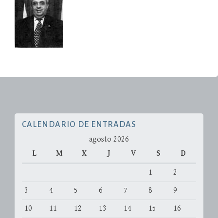
CALENDARIO DE ENTRADAS
agosto 2026
L
M
X
J
V
S
D
1
2
3
4
5
6
7
8
9
10
11
12
13
14
15
16