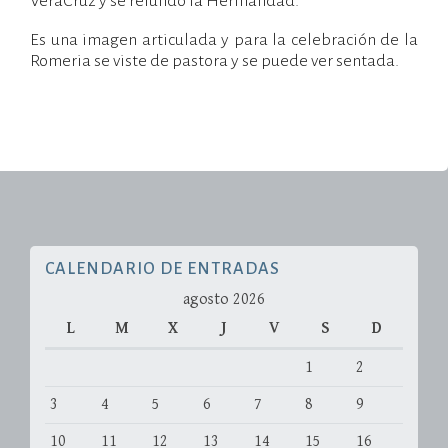
VeraCruz y se refundó la Hermandad.
Es una imagen articulada y para la celebración de la
Romeria se viste de pastora y se puede ver sentada.
CALENDARIO DE ENTRADAS
agosto 2026
L
M
X
J
V
S
D
1
2
3
4
5
6
7
8
9
10
11
12
13
14
15
16