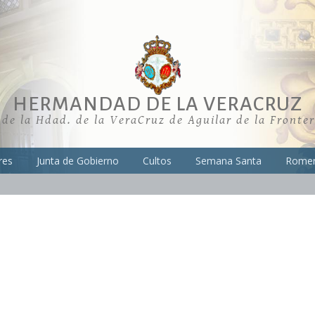
HERMANDAD DE LA VERACRUZ
 de la Hdad. de la VeraCruz de Aguilar de la Fronte
res
Junta de Gobierno
Cultos
Semana Santa
Romer