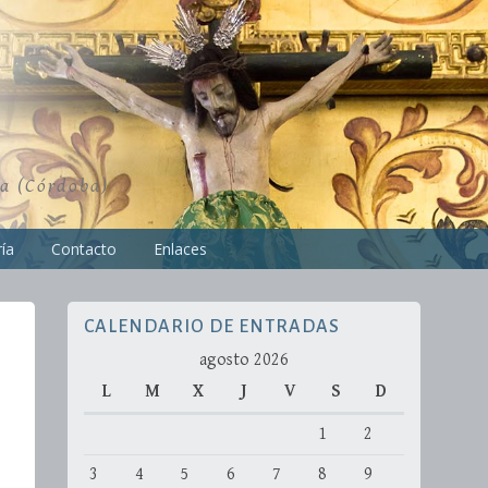
ra (Córdoba)
ía
Contacto
Enlaces
CALENDARIO DE ENTRADAS
agosto 2026
L
M
X
J
V
S
D
1
2
3
4
5
6
7
8
9