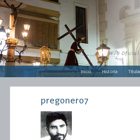
Skip
to
content
Web Oficial
Inicio
Historia
Titula
pregonero7