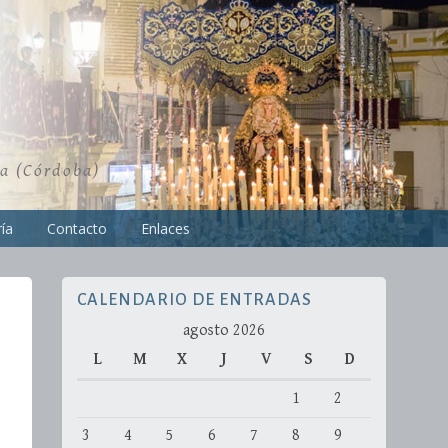
ra (Córdoba)
ía
Contacto
Enlaces
CALENDARIO DE ENTRADAS
agosto 2026
L
M
X
J
V
S
D
1
2
3
4
5
6
7
8
9