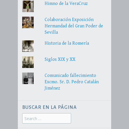
Himno de la VeraCruz
Colaboración Exposición
Hermandad del Gran Poder de
Sevilla
Historia de la Romería
Siglos XIX y XX
Comunicado fallecimiento
Excmo. Sr. D. Pedro Catalán
Jiménez
BUSCAR EN LA PÁGINA
Search
for: