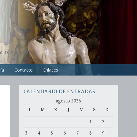
ra (Córdoba)
ía
Contacto
Enlaces
CALENDARIO DE ENTRADAS
agosto 2026
L
M
X
J
V
S
D
1
2
3
4
5
6
7
8
9