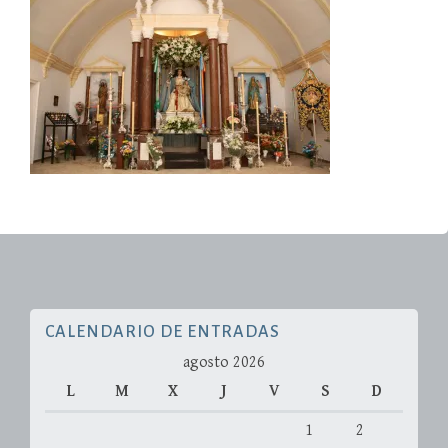
CALENDARIO DE ENTRADAS
agosto 2026
L
M
X
J
V
S
D
1
2