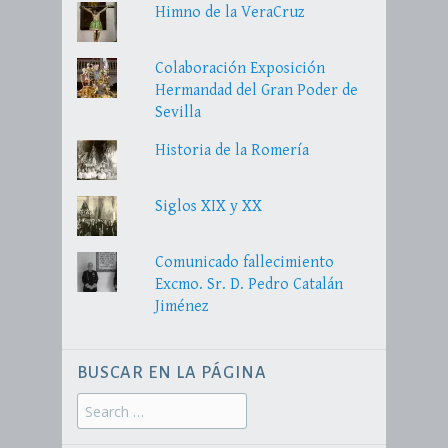
Himno de la VeraCruz
Colaboración Exposición
Hermandad del Gran Poder de
Sevilla
Historia de la Romería
Siglos XIX y XX
Comunicado fallecimiento
Excmo. Sr. D. Pedro Catalán
Jiménez
BUSCAR EN LA PÁGINA
Search
for: