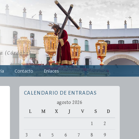
ra (Córdoba)
ía
Contacto
Enlaces
CALENDARIO DE ENTRADAS
agosto 2026
L
M
X
J
V
S
D
1
2
3
4
5
6
7
8
9