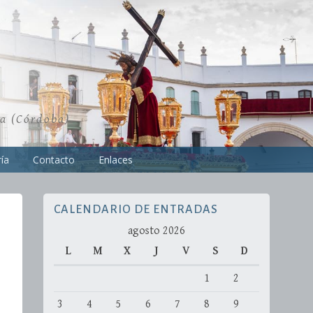
ra (Córdoba)
ía
Contacto
Enlaces
CALENDARIO DE ENTRADAS
agosto 2026
L
M
X
J
V
S
D
1
2
3
4
5
6
7
8
9