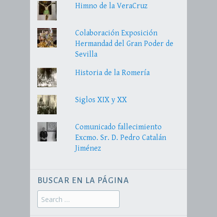
Himno de la VeraCruz
Colaboración Exposición
Hermandad del Gran Poder de
Sevilla
Historia de la Romería
Siglos XIX y XX
Comunicado fallecimiento
Excmo. Sr. D. Pedro Catalán
Jiménez
BUSCAR EN LA PÁGINA
Search
for: