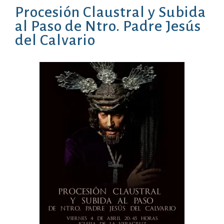
Procesión Claustral y Subida
al Paso de Ntro. Padre Jesús
del Calvario
01/04/2025
Noticias
Hdad