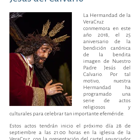
La Hermandad de la
20/09/2018
Administradorweb
Noticias
VeraCruz
Hdad
conmemora en este
año 2018, el 25
aniversario de la
bendición canónica
de la bendita
imagen de Nuestro
Padre Jesús del
Calvario. Por tal
motivo, nuestra
Hermandad ha
programado una
serie de actos
religiosos y
culturales para celebrar tan importante efeméride.
Estos actos tendrán inicio el próximo día 28 de
septiembre a las 21:00 horas en la iglesia de la
VeraCruz, con la presentación del cartel anunciador