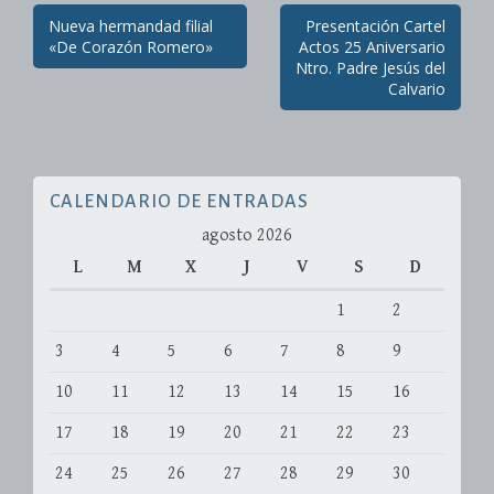
Post
Nueva hermandad filial
Presentación Cartel
navigation
«De Corazón Romero»
Actos 25 Aniversario
Ntro. Padre Jesús del
Calvario
CALENDARIO DE ENTRADAS
agosto 2026
L
M
X
J
V
S
D
1
2
3
4
5
6
7
8
9
10
11
12
13
14
15
16
17
18
19
20
21
22
23
24
25
26
27
28
29
30