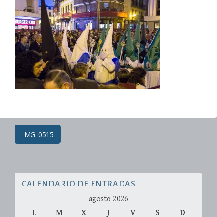
27/03/2018
Administradorweb
Post
_MG_0515
navigation
CALENDARIO DE ENTRADAS
agosto 2026
L
M
X
J
V
S
D