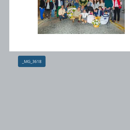
Post
_MG_3618
navigation