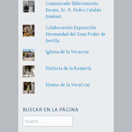
Comunicado fallecimiento
Excmo. Sr. D. Pedro Catalán
Jiménez
Colaboración Exposición
Hermandad del Gran Poder de
Sevilla
Iglesia de la Veracruz
Historia de la Romería
Himno de la VeraCruz
BUSCAR EN LA PÁGINA
Search
for: