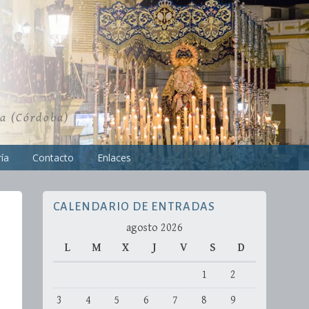
ra (Córdoba)
ía
Contacto
Enlaces
CALENDARIO DE ENTRADAS
agosto 2026
L
M
X
J
V
S
D
1
2
3
4
5
6
7
8
9