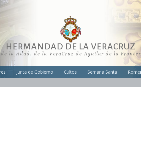
HERMANDAD DE LA VERACRUZ
 de la Hdad. de la VeraCruz de Aguilar de la Fronte
res
Junta de Gobierno
Cultos
Semana Santa
Romer