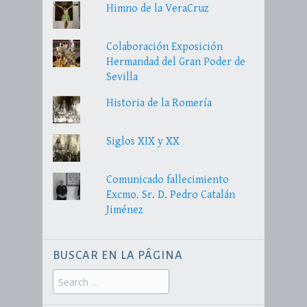
Himno de la VeraCruz
Colaboración Exposición
Hermandad del Gran Poder de
Sevilla
Historia de la Romería
Siglos XIX y XX
Comunicado fallecimiento
Excmo. Sr. D. Pedro Catalán
Jiménez
BUSCAR EN LA PÁGINA
Search
for: