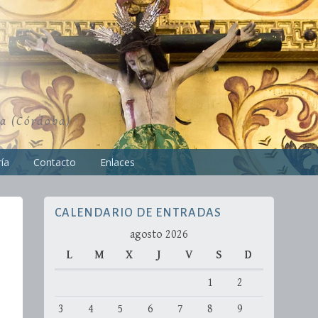
ra (Córdoba)
ía
Contacto
Enlaces
CALENDARIO DE ENTRADAS
agosto 2026
L
M
X
J
V
S
D
1
2
3
4
5
6
7
8
9