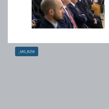
Post
_MG_8256
navigation