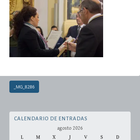
18/12/2017
Administradorweb
Post
_MG_8286
navigation
CALENDARIO DE ENTRADAS
agosto 2026
L
M
X
J
V
S
D