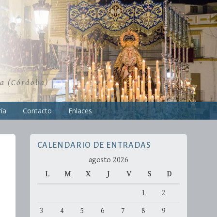
ra (Córdoba)
ía
Contacto
Enlaces
CALENDARIO DE ENTRADAS
agosto 2026
L
M
X
J
V
S
D
1
2
3
4
5
6
7
8
9