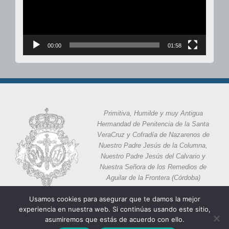
00:00
01:58
Primitiva, Humilde y muy Antigua
Hermandad de Penitencia de la Santa
VeraCruz y Cofradía de Nazarenos de
Nuestro Padre Jesús de la Columna,
Nuestro Padre Jesús del Calvario y
Nuestra Señora de los Remedios de
Aguilar de la Frontera (Córdoba)
Calle Eras 11,
Aguilar de la Frontera, 14920 (Córdoba)
Usamos cookies para asegurar que te damos la mejor
experiencia en nuestra web. Si continúas usando este sitio,
asumiremos que estás de acuerdo con ello.