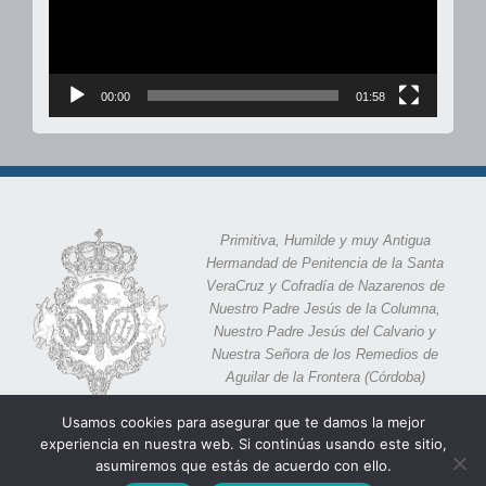
00:00
01:58
Primitiva, Humilde y muy Antigua
Hermandad de Penitencia de la Santa
VeraCruz y Cofradía de Nazarenos de
Nuestro Padre Jesús de la Columna,
Nuestro Padre Jesús del Calvario y
Nuestra Señora de los Remedios de
Aguilar de la Frontera (Córdoba)
Calle Eras 11,
Aguilar de la Frontera, 14920 (Córdoba)
Usamos cookies para asegurar que te damos la mejor
experiencia en nuestra web. Si continúas usando este sitio,
asumiremos que estás de acuerdo con ello.