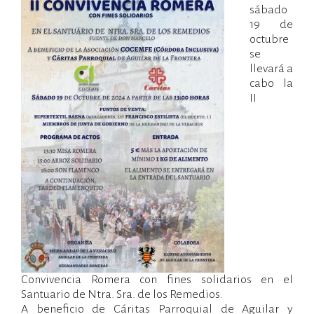
10/10/2024
Administradorweb
Noticias
sábado
Hdad
19 de
octubre
se
llevará a
cabo la
II
Convivencia Romera con fines solidarios en el
Santuario de Ntra. Sra. de los Remedios.
A beneficio de Cáritas Parroquial de Aguilar y