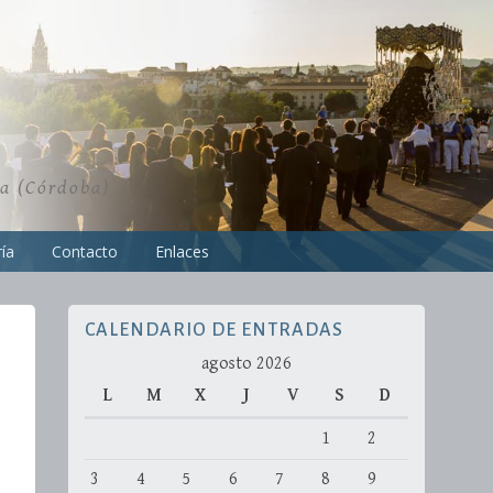
ra (Córdoba)
ía
Contacto
Enlaces
CALENDARIO DE ENTRADAS
agosto 2026
L
M
X
J
V
S
D
1
2
3
4
5
6
7
8
9