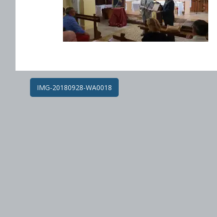
Post
IMG-20180928-WA0018
navigation