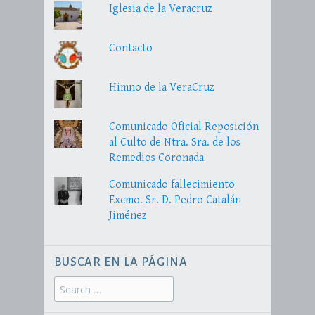
Iglesia de la Veracruz
Contacto
Himno de la VeraCruz
Comunicado Oficial Reposición
al Culto de Ntra. Sra. de los
Remedios Coronada
Comunicado fallecimiento
Excmo. Sr. D. Pedro Catalán
Jiménez
BUSCAR EN LA PÁGINA
Search
for: