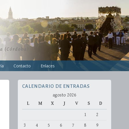
ra (Córdoba)
ía
Contacto
Enlaces
CALENDARIO DE ENTRADAS
agosto 2026
L
M
X
J
V
S
D
1
2
3
4
5
6
7
8
9