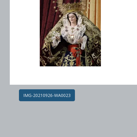
Post
IMG-20210926-WA0023
navigation