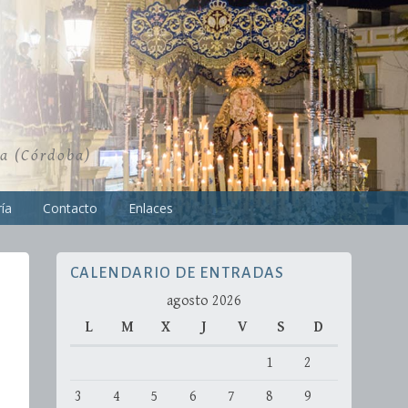
ra (Córdoba)
ía
Contacto
Enlaces
CALENDARIO DE ENTRADAS
agosto 2026
L
M
X
J
V
S
D
1
2
3
4
5
6
7
8
9