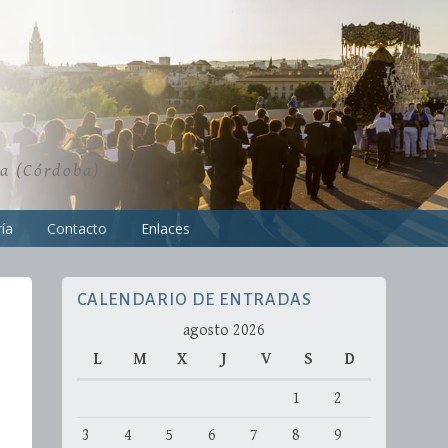
ra (Córdoba)
ía
Contacto
Enlaces
CALENDARIO DE ENTRADAS
agosto 2026
L
M
X
J
V
S
D
1
2
3
4
5
6
7
8
9