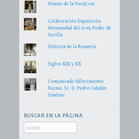
Himno de la VeraCruz
Colaboración Exposición
Hermandad del Gran Poder de
Sevilla
Historia de la Romería
Siglos XIX y XX
Comunicado fallecimiento
Excmo. Sr. D. Pedro Catalán
Jiménez
BUSCAR EN LA PÁGINA
Search
for: