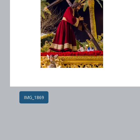
Post
IMG_1869
navigation