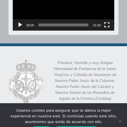
00:00
01:58
Primitiva, Humilde y muy Antigua
Hermandad de Penitencia de la Santa
VeraCruz y Cofradía de Nazarenos de
Nuestro Padre Jesús de la Columna,
Nuestro Padre Jesús del Calvario y
Nuestra Señora de los Remedios de
Aguilar de la Frontera (Córdoba)
Calle Eras 11,
Aguilar de la Frontera, 14920 (Córdoba)
Usamos cookies para asegurar que te damos la mejor
experiencia en nuestra web. Si continúas usando este sitio,
asumiremos que estás de acuerdo con ello.