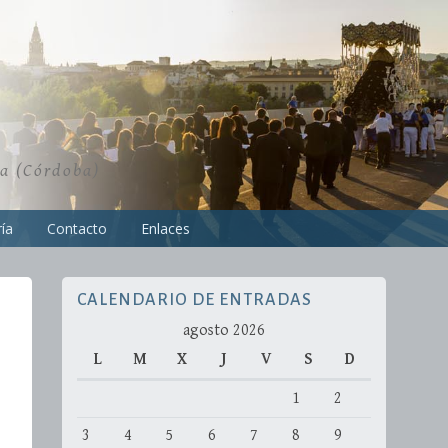
ra (Córdoba)
ía
Contacto
Enlaces
CALENDARIO DE ENTRADAS
agosto 2026
L
M
X
J
V
S
D
1
2
3
4
5
6
7
8
9