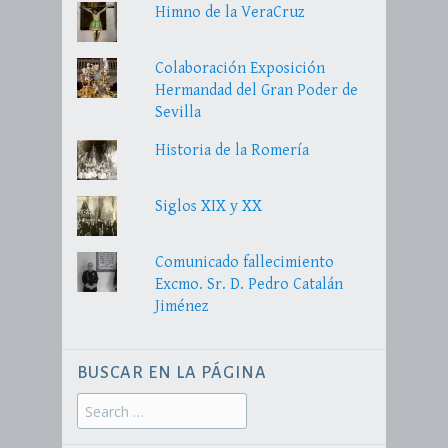
Himno de la VeraCruz
Colaboración Exposición
Hermandad del Gran Poder de
Sevilla
Historia de la Romería
Siglos XIX y XX
Comunicado fallecimiento
Excmo. Sr. D. Pedro Catalán
Jiménez
BUSCAR EN LA PÁGINA
Search
for: