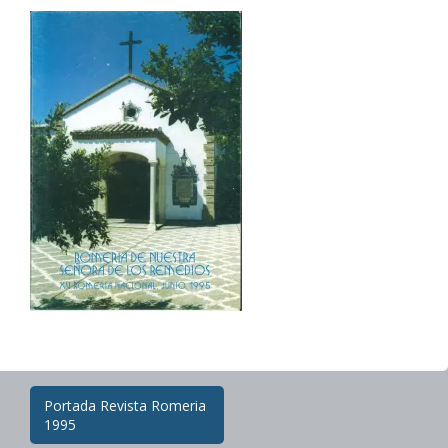
27/08/2024
Administradorweb
Post
Portada Revista Romeria
navigation
1995