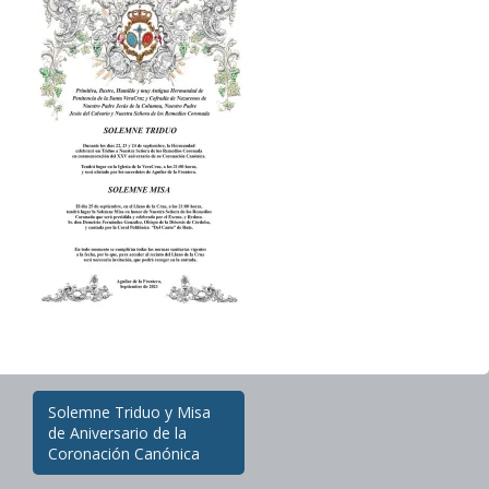
20/09/2021
Administradorweb
Post
Solemne Triduo y Misa
navigation
de Aniversario de la
Coronación Canónica