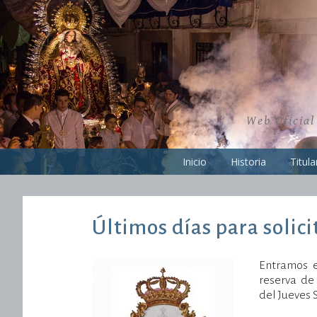
Skip
to
content
Web Oficial
Inicio
Historia
Titula
Últimos días para solici
Entramos e
26/03/2025
Administradorweb
Noticias
reserva de
Hdad
del Jueves 