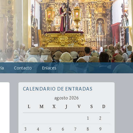
ra (Córdoba)
ía
Contacto
Enlaces
CALENDARIO DE ENTRADAS
agosto 2026
L
M
X
J
V
S
D
1
2
3
4
5
6
7
8
9