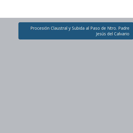
Procesión Claustral y Subida al Paso de Ntro. Padre
Jesús del Calvario