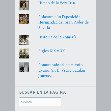
Himno de la VeraCruz
Colaboración Exposición
Hermandad del Gran Poder de
Sevilla
Historia de la Romería
Siglos XIX y XX
Comunicado fallecimiento
Excmo. Sr. D. Pedro Catalán
Jiménez
BUSCAR EN LA PÁGINA
Search
for: