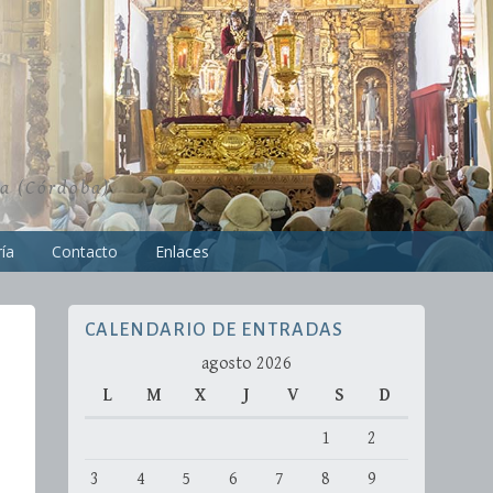
ra (Córdoba)
ía
Contacto
Enlaces
CALENDARIO DE ENTRADAS
agosto 2026
L
M
X
J
V
S
D
1
2
3
4
5
6
7
8
9