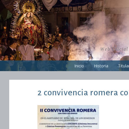
Skip
to
content
Web Oficial
Inicio
Historia
Titula
2 convivencia romera co
10/10/2024
Administradorweb