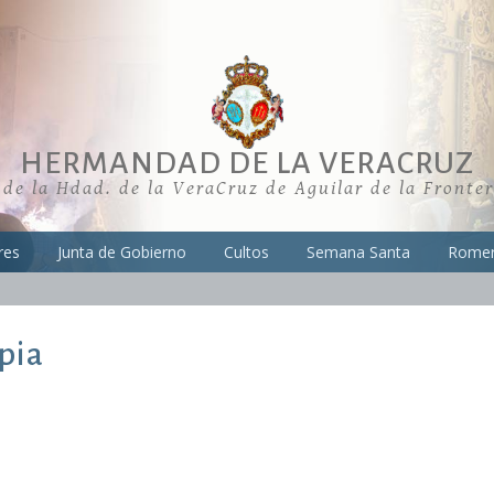
HERMANDAD DE LA VERACRUZ
 de la Hdad. de la VeraCruz de Aguilar de la Fronte
res
Junta de Gobierno
Cultos
Semana Santa
Romer
pia