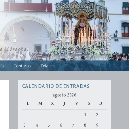
ra (Córdoba)
ía
Contacto
Enlaces
CALENDARIO DE ENTRADAS
agosto 2026
L
M
X
J
V
S
D
1
2
3
4
5
6
7
8
9