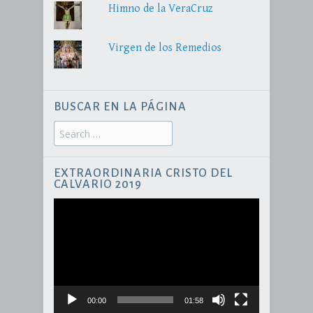
Himno de la VeraCruz
Virgen de los Remedios
BUSCAR EN LA PÁGINA
Search
for:
EXTRAORDINARIA CRISTO DEL
CALVARIO 2019
Reproductor
de
vídeo
00:00
01:58